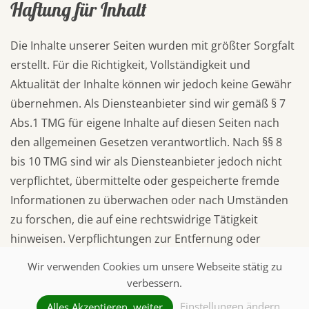
Haftung für Inhalt
Die Inhalte unserer Seiten wurden mit größter Sorgfalt
erstellt. Für die Richtigkeit, Vollständigkeit und
Aktualität der Inhalte können wir jedoch keine Gewähr
übernehmen. Als Diensteanbieter sind wir gemäß § 7
Abs.1 TMG für eigene Inhalte auf diesen Seiten nach
den allgemeinen Gesetzen verantwortlich. Nach §§ 8
bis 10 TMG sind wir als Diensteanbieter jedoch nicht
verpflichtet, übermittelte oder gespeicherte fremde
Informationen zu überwachen oder nach Umständen
zu forschen, die auf eine rechtswidrige Tätigkeit
hinweisen. Verpflichtungen zur Entfernung oder
Sperrung der Nutzung von Informationen nach den
Wir verwenden Cookies um unsere Webseite stätig zu
allgemeinen Gesetzen bleiben hiervon unberührt. Eine
verbessern.
diesbezügliche Haftung ist jedoch erst ab dem
Einstellungen ändern
Alles Akzeptieren, weiter