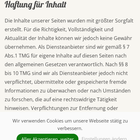
Haftung für Inhalt
Die Inhalte unserer Seiten wurden mit größter Sorgfalt
erstellt. Für die Richtigkeit, Vollständigkeit und
Aktualität der Inhalte können wir jedoch keine Gewähr
übernehmen. Als Diensteanbieter sind wir gemäß § 7
Abs.1 TMG für eigene Inhalte auf diesen Seiten nach
den allgemeinen Gesetzen verantwortlich. Nach §§ 8
bis 10 TMG sind wir als Diensteanbieter jedoch nicht
verpflichtet, übermittelte oder gespeicherte fremde
Informationen zu überwachen oder nach Umständen
zu forschen, die auf eine rechtswidrige Tätigkeit
hinweisen. Verpflichtungen zur Entfernung oder
Sperrung der Nutzung von Informationen nach den
Wir verwenden Cookies um unsere Webseite stätig zu
allgemeinen Gesetzen bleiben hiervon unberührt. Eine
verbessern.
diesbezügliche Haftung ist jedoch erst ab dem
Einstellungen ändern
Alles Akzeptieren, weiter